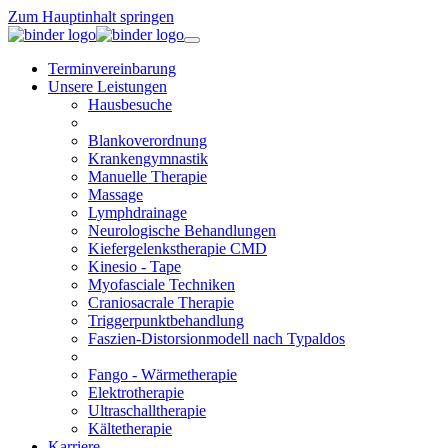
Zum Hauptinhalt springen
Terminvereinbarung
Unsere Leistungen
Hausbesuche
Blankoverordnung
Krankengymnastik
Manuelle Therapie
Massage
Lymphdrainage
Neurologische Behandlungen
Kiefergelenkstherapie CMD
Kinesio - Tape
Myofasciale Techniken
Craniosacrale Therapie
Triggerpunktbehandlung
Faszien-Distorsionmodell nach Typaldos
Fango - Wärmetherapie
Elektrotherapie
Ultraschalltherapie
Kältetherapie
Karriere