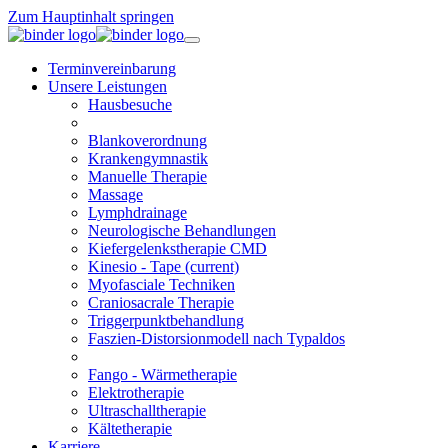
Zum Hauptinhalt springen
Terminvereinbarung
Unsere Leistungen
Hausbesuche
Blankoverordnung
Krankengymnastik
Manuelle Therapie
Massage
Lymphdrainage
Neurologische Behandlungen
Kiefergelenkstherapie CMD
Kinesio - Tape
(current)
Myofasciale Techniken
Craniosacrale Therapie
Triggerpunktbehandlung
Faszien-Distorsionmodell nach Typaldos
Fango - Wärmetherapie
Elektrotherapie
Ultraschalltherapie
Kältetherapie
Karriere